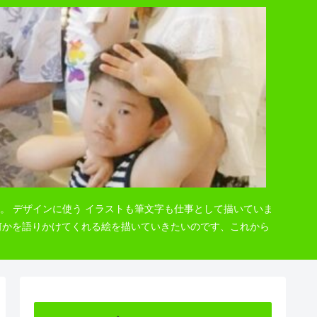
。 デザインに使う イラストも筆文字も仕事として描いていま
 何かを語りかけてくれる絵を描いていきたいのです、これから