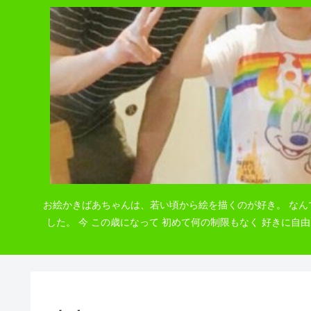
お絵かきばあちゃんは、若い頃から絵を描くのが好き。 なん
した。 今 この歳になって 初めて何の制限もなく 好きに