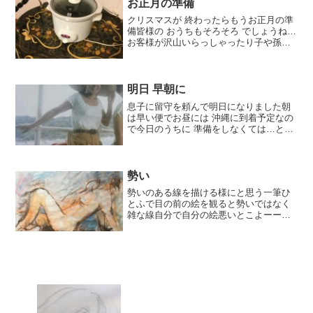
お正月の準備
クリスマスが 終わったらもうお正月の準
備皆様の おうちもそろそろ でしょうね…
お客様が沢山いらっしゃったり子や孫が
帰省するとどちらのばあちゃんも 大忙し
みんなが来る前に一足お先に自分が年末
年始は出かけてしまうのがいちばん！で
す。＝＝＝＝＝...
明日 早朝に
息子に留守を頼んで明日になりました朝
は早い便でお昼には 沖縄に到着予定なの
で今日のうちに 準備をしなくては…と思
っています。（実は、やっぱり…まだ 何
にもしてなくて これから）ブログを書き
ながら今日の予定を考えています。午前
中掃除、洗濯、冷...
勢い
勢いのある線を描ける様にと思う一筆ひ
とふで目の前の絵を観ると勢いではなく
雑な線自分で自分の絵悪いとこよーーー
ーーくわかるのだわかるならなおせばい
いじゃないか！消しては直し消しては直
ししてるけどできないんじゃ！昨日も今
日も＝＝＝＝＝＝＝＝昨日...