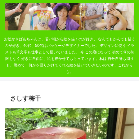
お絵かきばあちゃんは、若い頃から絵を描くのが好き。 なんでもかんでも描く
のが好き、40代、50代はパッケージデザイナーでした。 デザインに使う イラ
ストも筆文字も仕事として描いていました。 今 この歳になって 初めて何の制
限もなく 好きに自由に、絵を描かせてもらっています。私は 自分自身も周り
も、眺めて 何かを語りかけてくれる絵を描いていきたいのです、これから
も。
さしす梅干