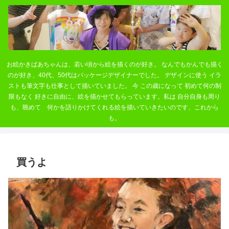
お絵かきばあちゃんは、若い頃から絵を描くのが好き。 なんでもかんでも描く
のが好き、40代、50代はパッケージデザイナーでした。 デザインに使う イラ
ストも筆文字も仕事として描いていました。 今 この歳になって 初めて何の制
限もなく 好きに自由に、絵を描かせてもらっています。私は 自分自身も周り
も、眺めて 何かを語りかけてくれる絵を描いていきたいのです、これから
も。
買うよ