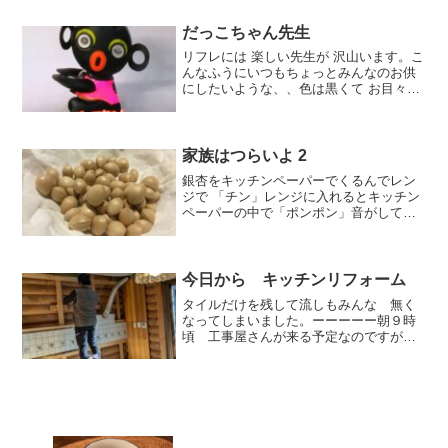
だっこちゃん先生
リフレには 楽しい先生が 沢山います。こ
んなふうにいつもちょっとみんなのお供
にしたいような、、色は黒くて お目々が
くりくり元気いっぱいみんな大好き O先
生。スイムトレーニングの 時『ごー、よ
ん、さん、にー、いち、スタート！』と
自分で 大声で...
家族はつらいよ 2
銀杏をキッチンペーパーでくるんでレン
ジで 「チン」レンジに入れるとキッチン
ペーパーの中で「ポンポン」音がして弾
けています。大きな音がするとちょっと
心配 、、、紙が破れて飛び出して来ない
かな大丈夫⁉︎「だいじょうぶ だいじょう
ぶ」そしてご馳走...
今日から キッチンリフォーム
タイルだけを残して流しもみんな 無く
なってしまいました。ーーーーー朝９時
頃 工事屋さんが来る予定なのですが時
間になってもきませんここは ナビで番
地を入れても 違う家を案内するのでき
っと 家を探してるのではないか…と表
に出て待っていました が...