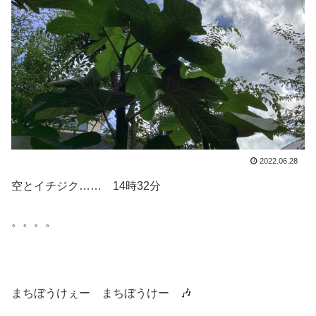
2022.06.28
空とイチジク…… 14時32分
。。。。
まちぼうけぇー まちぼうけー 🎶