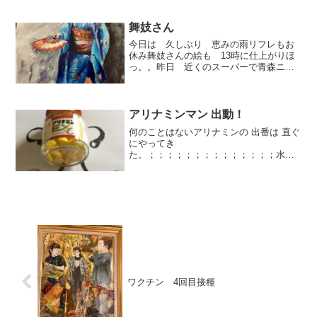
していましたが、、現実 こんな状況なん
だと思わされました。(この 投稿日から
日々 ...
舞妓さん
今日は 久しぶり 恵みの雨リフレもお
休み舞妓さんの絵も 13時に仕上がりほ
っ。。昨日 近くのスーパーで青森ニン
ニクが 安かったので沢山買って来まし
た。朝から 久しぶりに 黒ニンニクを
作り始めています実は前回作って ほと
んど人様にあげてしまい...
アリナミンマン 出動！
何のことはないアリナミンの 出番は 直ぐ
にやってき
た。；；；；；；；；；；；；；；水曜
日アートグルメを お休みしてデッサンに
行くことにしました。ヌードデッサンは
午後からなので午前中は 時間が ありま
す。ずっと 気になっていた 次男の家...
ワクチン 4回目接種