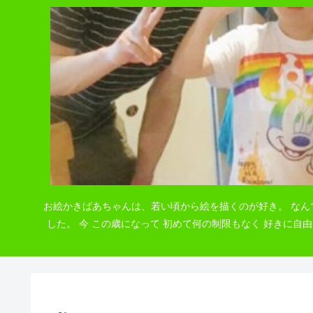
お絵かきばあちゃんは、若い頃から絵を描くのが好き。 なん
した。 今 この歳になって 初めて何の制限もなく 好きに