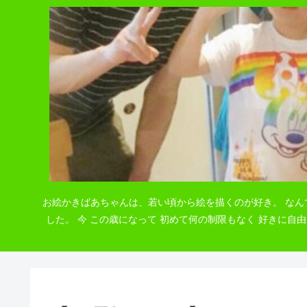
お絵かきばあちゃんは、若い頃から絵を描くのが好き。 なん
した。 今 この歳になって 初めて何の制限もなく 好きに