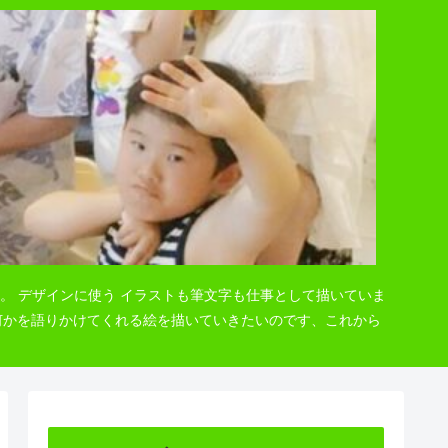
。 デザインに使う イラストも筆文字も仕事として描いていま
 何かを語りかけてくれる絵を描いていきたいのです、これから