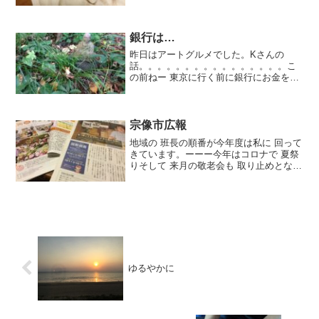
銀行は…
昨日はアートグルメでした。Kさんの
話。。。。。。。。。。。。。。。。こ
の前ねー 東京に行く前に銀行にお金を下
ろしに行ったら下ろせなくて 大変だっ
た！と（東京には、娘さんが住んでいま
す）自分のお金なのに何に使うんです
か？と 根掘り葉掘り聞かれ...
宗像市広報
地域の 班長の順番が今年度は私に 回って
きています。ーーー今年はコロナで 夏祭
りそして 来月の敬老会も 取り止めとなり
班長さんのお仕事はラッキーと云ったら
語弊があるけど、、今の仕事は毎月の 資
源ごみお当番の人達のお世話それと月 二
回の 回覧...
ゆるやかに