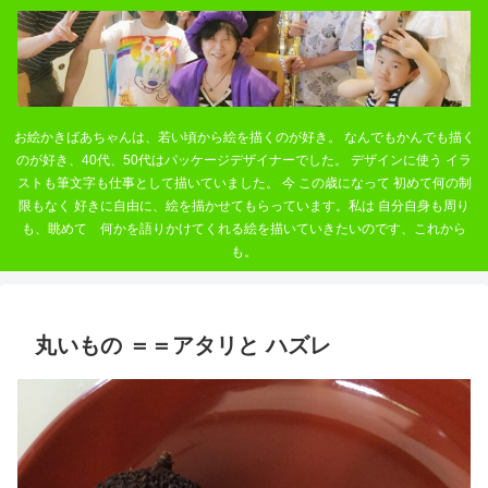
お絵かきばあちゃんは、若い頃から絵を描くのが好き。 なんでもかんでも描く
のが好き、40代、50代はパッケージデザイナーでした。 デザインに使う イラ
ストも筆文字も仕事として描いていました。 今 この歳になって 初めて何の制
限もなく 好きに自由に、絵を描かせてもらっています。私は 自分自身も周り
も、眺めて 何かを語りかけてくれる絵を描いていきたいのです、これから
も。
丸いもの ＝＝アタリと ハズレ