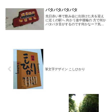
しました。順調に育っています。＝＝＝
＝＝＝＝＝＝＝＝＝＝＝
パタパタパタパタ
先日赤い車で飲み会に出掛けた夫を迎え
に近くの駅へ 向かう途中後輪の 方で何か
パタパタ音がするのです何かなー？気の
せいかな？耳をすませると確かに、右後
ろで パタパタが 聞こえるのです。車は
傾いていないし、、、パンクでは なさそ
うま、駅に着い...
筆文字デザイン こしひかり