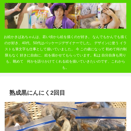
お絵かきばあちゃんは、若い頃から絵を描くのが好き。 なんでもかんでも描く
のが好き、40代、50代はパッケージデザイナーでした。 デザインに使う イラ
ストも筆文字も仕事として描いていました。 今 この歳になって 初めて何の制
限もなく 好きに自由に、絵を描かせてもらっています。私は 自分自身も周り
も、眺めて 何かを語りかけてくれる絵を描いていきたいのです、これから
も。
熟成黒にんにく2回目