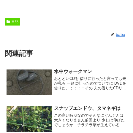
日記
baba
関連記事
水中ウォークマン
おとといCDを 借りに行ったと言っても夫
が私も 一緒に行ったのでついでに DVDを
借りた。；；；；その 夫の借りたCDリフ
レで運動する時にウォークマンに 入れて
おくと退屈しないどうも いろんな人の 歌
謡曲が入っているらしい；；；私のも
も...
スナップエンドウ、タマネギは
この寒い時期なのでそんなにぐんぐんは
大きくなりません前回より 少しは伸びた
でしょうか…チラチラ草が生えているの
で抜いて追肥と ちょっと土を柔らかく耕