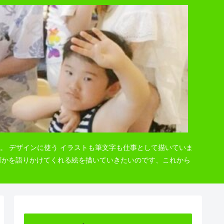
。 デザインに使う イラストも筆文字も仕事として描いていま
 何かを語りかけてくれる絵を描いていきたいのです、これから