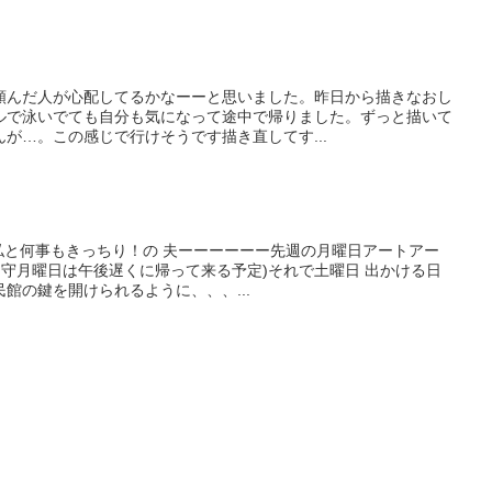
頼んだ人が心配してるかなーーと思いました。昨日から描きなおし
ルで泳いでても自分も気になって途中で帰りました。ずっと描いて
が…。この感じで行けそうです描き直してす...
私と何事もきっちり！の 夫ーーーーーー先週の月曜日アートアー
留守月曜日は午後遅くに帰って来る予定)それで土曜日 出かける日
館の鍵を開けられるように、、、...