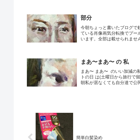
部分
今朝ちょっと書いたブログで
ている肖像画気分転換でプー
います。全部は載せられません
まあ〜まあ〜 の 私
まあ〜 まあ〜 のいい加減の
トの日 は(土曜日から旅行で
朝私が居なくても自分達で公民
簡単白髪染め