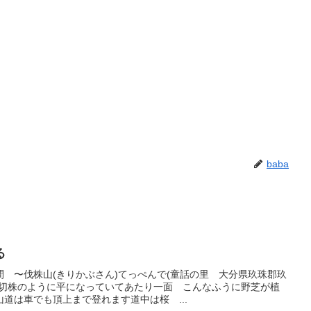
baba
る
 〜伐株山(きりかぶさん)てっぺんで(童話の里 大分県玖珠郡玖
 切株のように平になっていてあたり一面 こんなふうに野芝が植
道は車でも頂上まで登れます道中は桜 ...