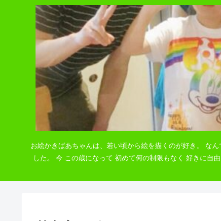
お絵かきばあちゃんは、若い頃から絵を描くのが好き。 なん
した。 今 この歳になって 初めて何の制限もなく 好きに