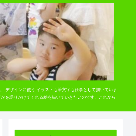
。 デザインに使う イラストも筆文字も仕事として描いていま
 何かを語りかけてくれる絵を描いていきたいのです、これから