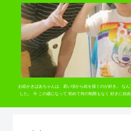
お絵かきばあちゃんは、若い頃から絵を描くのが好き。 なん
した。 今 この歳になって 初めて何の制限もなく 好きに