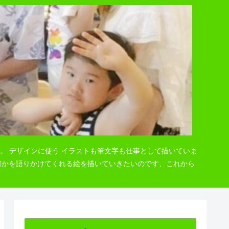
。 デザインに使う イラストも筆文字も仕事として描いていま
 何かを語りかけてくれる絵を描いていきたいのです、これから