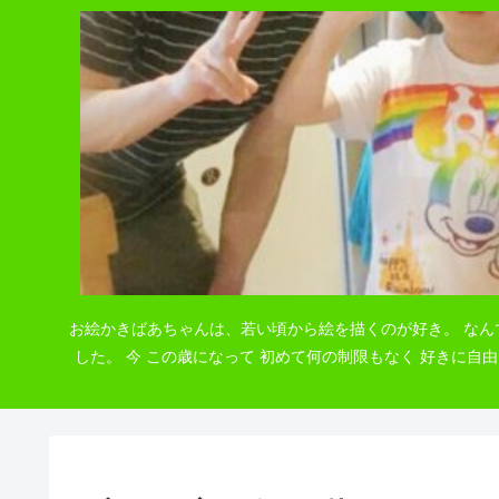
お絵かきばあちゃんは、若い頃から絵を描くのが好き。 なん
した。 今 この歳になって 初めて何の制限もなく 好きに