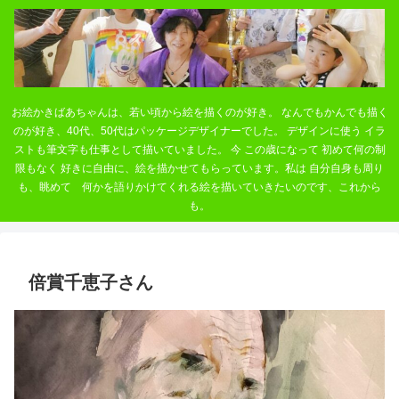
お絵かきばあちゃんは、若い頃から絵を描くのが好き。 なんでもかんでも描く
のが好き、40代、50代はパッケージデザイナーでした。 デザインに使う イラ
ストも筆文字も仕事として描いていました。 今 この歳になって 初めて何の制
限もなく 好きに自由に、絵を描かせてもらっています。私は 自分自身も周り
も、眺めて 何かを語りかけてくれる絵を描いていきたいのです、これから
も。
倍賞千恵子さん