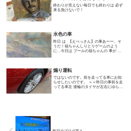
終わりが見えない毎日でも終わりは 必ず
来る負けないで！
水色の車
昨日 は 【えべっさん】の事あーー、そ
うだ！福ちゃんしりとりゲームのよう
に…今日は プールの福ちゃんの 事が 浮
かびます。その名の通り 福ちゃんはにっ
こりみんなに福をまいてくれるようで
す。福ちゃんがいるとまわりは楽しくな
りますお花見の時は...
煽り運転
ではないのです。前を走ってる車にお知
らせしたいのです。 ＝＝昨日の事前を走
ってる車左 後輪のタイヤが左右にゆらゆ
ら揺れているのです。以前にも同じこと
があったので。。アッ、と思ったので
す。ーーーーーそれは夫の車をちょうど
車の点検に出した後私の...
昨日のブログ答え