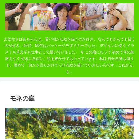
お絵かきばあちゃんは、若い頃から絵を描くのが好き。 なんでもかんでも描く
のが好き、40代、50代はパッケージデザイナーでした。 デザインに使う イラ
ストも筆文字も仕事として描いていました。 今 この歳になって 初めて何の制
限もなく 好きに自由に、絵を描かせてもらっています。私は 自分自身も周り
も、眺めて 何かを語りかけてくれる絵を描いていきたいのです、これから
も。
モネの庭