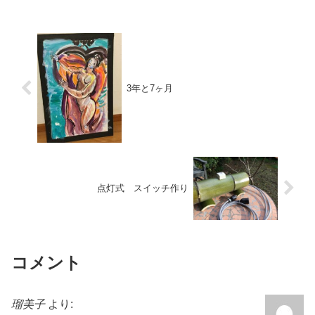
かと思います。。。光っ...
3年と7ヶ月
点灯式 スイッチ作り
コメント
瑠美子
より: