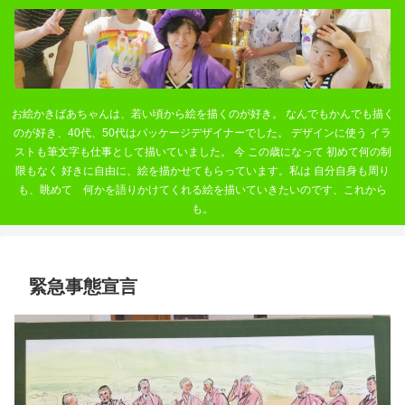
お絵かきばあちゃんは、若い頃から絵を描くのが好き。 なんでもかんでも描く
のが好き、40代、50代はパッケージデザイナーでした。 デザインに使う イラ
ストも筆文字も仕事として描いていました。 今 この歳になって 初めて何の制
限もなく 好きに自由に、絵を描かせてもらっています。私は 自分自身も周り
も、眺めて 何かを語りかけてくれる絵を描いていきたいのです、これから
も。
緊急事態宣言