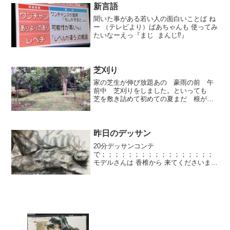
新言語
聞いた事がある若い人の面白いことば ね
ー （テレビより）ばあちゃんも 使ってみ
たいなーえっ『まじ まんじ⁉️』
芝刈り
家の芝生が伸び放題あの 豪雨の前 午
前中 芝刈りをしました。といっても
芝を敷き詰めて初めての夏まだ 根がし
っかり付いていなくて手で触ると すぐ
にめくれてしまう。芝刈り機は 使えな
いバリカンで かしゃかしゃ 手作業芝
を刈った。やっぱり 芝刈...
昨日のデッサン
20分デッサンコンテ
で；；；；；；；；；；；；；；；；；
モデルさんは 香椎から 来てくださいまし
た。ここまで1時間 くらいは かかったで
しょう…往復2時間ありがとうございまし
た。