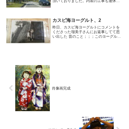
頂いておりました。内装の工事も連休中
もずっと…連休最後の日 やっと終了と
の事で昨日は 最終確認に 家へ出かけ
ました夫は 間で 時々行ってくれてお
りましたが…私も 今回...
カスピ海ヨーグルト、2
昨日、カスピ海ヨーグルトにコメントを
くださった瑠美子さんにお返事してて思
い出した 昔のこと；；；このヨーグルト
は 粘りがあってスプーンで すくうと 糸
を引くのです。最初はアレって思いまし
た。もしかして 傷んでいるのでは…
と；；；小学校の頃...
肖像画完成