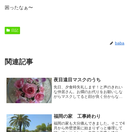
困ったなぁ〜
日記
baba
関連記事
夜目遠目マスクのうち
先日、夕食時失礼します！と声のきれい
な仲居さん。お燗のお代りをお願いしな
がらマスクしてると顔が良く分からない
夫【お姉さんかな？ オバちゃんかな？】
私【お姉さんじゃない⤴︎】。。そんなこと
どうだって いい。。＝＝＝＝最近はどこ
へ行くにも マ...
福岡の家 工事終わり
福岡の家も大分痛んできました。そこで4
月から外壁塗装に始まりずっと修理して