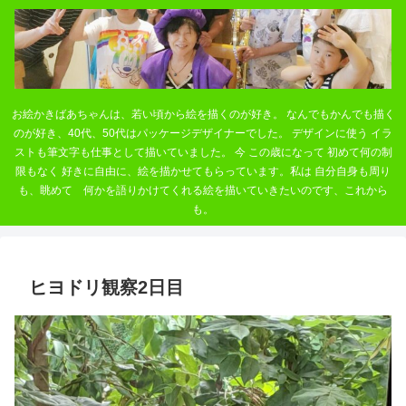
お絵かきばあちゃんは、若い頃から絵を描くのが好き。 なんでもかんでも描く
のが好き、40代、50代はパッケージデザイナーでした。 デザインに使う イラ
ストも筆文字も仕事として描いていました。 今 この歳になって 初めて何の制
限もなく 好きに自由に、絵を描かせてもらっています。私は 自分自身も周り
も、眺めて 何かを語りかけてくれる絵を描いていきたいのです、これから
も。
ヒヨドリ観察2日目