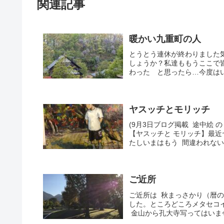
関連記事
暖かい九重町の人
とうとう連休が終わりました
しょうか？私達ももうここで
わった と思ったら…今度はい
ヤスッチとモリッチ
(9月3日ブログ掲載 途中絵 
【ヤスッチと モリッチ】最近
たしいまはもう 間違われな
ご近所
ご近所は 秋まっさかり（暦の
した。ところどころメタセコ
金山から孔大寺写ってはいませ