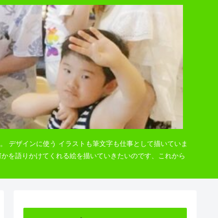
。 デザインに使う イラストも筆文字も仕事として描いていま
 何かを語りかけてくれる絵を描いていきたいのです、これから