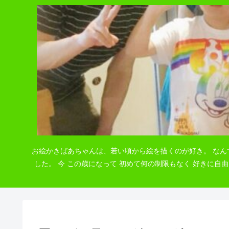
お絵かきばあちゃんは、若い頃から絵を描くのが好き。 なん
した。 今 この歳になって 初めて何の制限もなく 好きに