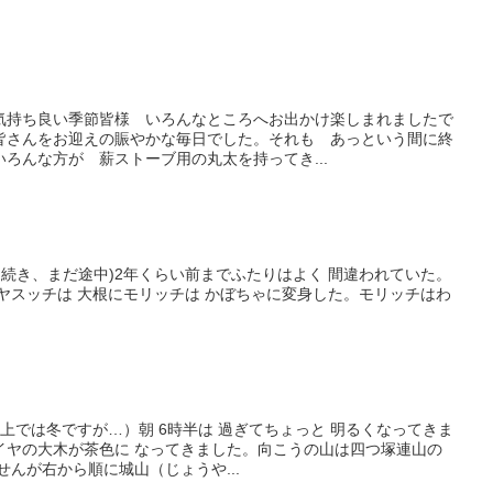
気持ち良い季節皆様 いろんなところへお出かけ楽しまれましたで
皆さんをお迎えの賑やかな毎日でした。それも あっという間に終
ろんな方が 薪ストーブ用の丸太を持ってき...
の 続き、まだ途中)2年くらい前までふたりはよく 間違われていた。
ヤスッチは 大根にモリッチは かぼちゃに変身した。モリッチはわ
い
上では冬ですが…）朝 6時半は 過ぎてちょっと 明るくなってきま
イヤの大木が茶色に なってきました。向こうの山は四つ塚連山の
んが右から順に城山（じょうや...