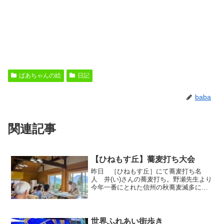
ばあちゃんの絵
日記
baba
関連記事
【ひねもす丘】蕎麦打ち大会
昨日 ［ひねもす丘］にて蕎麦打ち名
人 井(い)さんの蕎麦打ち。野瀬先生より
今年一番にとれた信州の秋蕎麦滅多に味
わえないその特別な手打蕎麦を おご馳
走になりました。。その お蕎麦おしな
がき↓昨日に併せて詠んだ 井さんの句で
す ↓。野瀬先生は ...
世界ふれあい街歩き