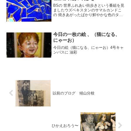
BSの 世界ふれあい街歩きという番組を見
ましたウズベキスタンのサマルカンドこ
の 焼きあがったばかり鮮やかな色のタイ
ルは最初は昔から使われているこんな灰
色の 釉薬を塗るそうだとイスラム教の寺
院のタイルいろんな 青の模様が 美しい
な〜…タイル職...
今日の一枚の絵 、（猫になる、
にゃーお）
今日の絵（猫になる、にゃーお）4号キャ
ンバスに 油彩
以前のブログ 傾山分校
ひかえおろう〜