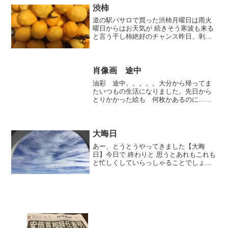
渋柿
道の駅バサロで買った渋柿月曜日は雨火
曜日からはお天気が 続きそう寒波も来る
と言う干し柿絶好のチャンス昨日、剥き
ました大丈夫、手は綺麗に洗っていま
す。。。干しました。おいしくなあれ〜
肖像画 途中
油彩 途中。。。。。大分から帰ってま
たいつもの生活になりました。先日から
とりかかった絵も 何枚かあるのに…こ
の 肖像画も あと少しですがまだ途中
です。。。考えてみると頼まれた肖像画
ばかり 描いていて自分の孫達の肖像画
が 無いんだ！と 思いま...
大晦日
あー、とうとうやってきました【大晦
日】今日で 終わりと 思うとあれもこれも
と忙しくしていらっしゃることでしょう
それとも もうすっかり終わってゆっくり
過ごしていらっしゃるのでしょうかあな
たにはどんな一年 だったでしょうか？楽
しい事悲しい事辛...