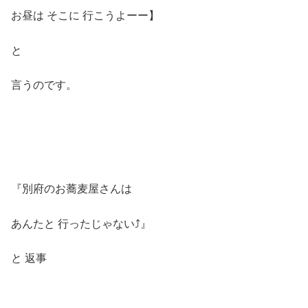
お昼は そこに 行こうよーー】
と
言うのです。
『別府のお蕎麦屋さんは
あんたと 行ったじゃない⤴︎』
と 返事