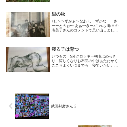
。。前の晩に 一応タイマーはセットして
いますが朝早くにブログを書いているの
で夜明け前はけっこう いろんな 音が聴こ
里の秋
えてい...
♪し〜〜ずかぁ〜なあ しーずかなーーさ
ーーとのぉ〜 あぁ〜きー♪これも 昨日の
瑠美子さんのコメントで思い出しまし
た。；；；；もしかしたら 以前ブログに
書いたかも知れないちょっと 自慢の事で
書きずらいのですが…小学校の頃はお転
婆でしたが歌は...
寝る子は育つ
いつもの 5分クロッキー朝晩はめっき
り 涼しくなりお布団の中はあたたかく
ここちよくいつまでも 寝ていたい。ー
ーーーーーとここまで書いて今朝のブロ
グは おしまいにしようかと。。チラッ
と お も う。。。。先日の事毎日読
んでくれる 忠さんから『...
武田邦彦さん 2