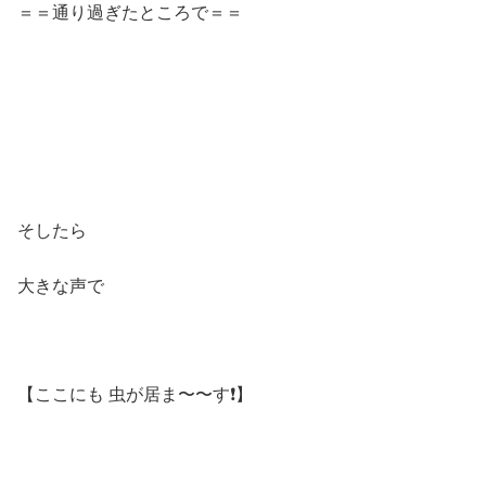
＝＝通り過ぎたところで＝＝
そしたら
大きな声で
【ここにも 虫が居ま〜〜す❗️】