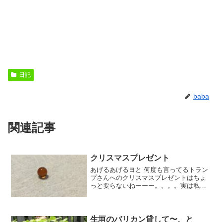
日記
baba
関連記事
クリスマスプレゼント
あげるあげるヨと 何度も言ってるトラン
プさんへのクリスマスプレゼントはちょ
っと要らないねーーー。。。。実は私昨
日クリスマスの プレゼントもらったよ
「えっ、なになに？」こんな宝石骨粗鬆
症の薬透き通ってまん丸きれいね〜〜と
思わず 思ってしまった...
生垣のバリカン貸して〜、と