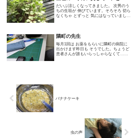
だいぶ涼しくなってきました。 次男のう
ちの生垣が 伸びています。そろそろ 切ら
なくちゃ とずっと 気にはなっていました
が、、ずっと 暑かったのとここのとこ 毎
日忙しくて時間がとれないでいました。
家の用事も いろいろありますが用事の中
で生垣の...
隣町の先生
毎月1回は お薬をもらいに隣町の病院に
出かけます昨日も そうでした。ちょうど
患者さんが誰もいらっしゃらなくて…そ
んな ときはよく 診察室でおしゃべりして
帰ります。先生【前に小学校の健康診断
に 出かけて。。。何時間も聴診器を 耳に
当ててい...
バナナケーキ
虫の声