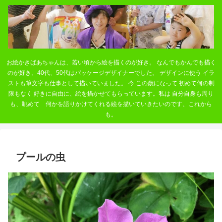
お絵かきばあちゃんは、若い頃から絵を描くのが好き。 なんでもかんでも描く
のが好き、40代、50代はパッケージデザイナーでした。 デザインに使う イラ
ストも筆文字も仕事として描いていました。 今 この歳になって 初めて何の制
限もなく 好きに自由に、絵を描かせてもらっています。私は 自分自身も周り
も、眺めて 何かを語りかけてくれる絵を描いていきたいのです、これから
も。
プールの虫