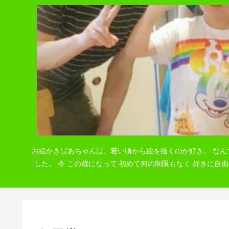
お絵かきばあちゃんは、若い頃から絵を描くのが好き。 なん
した。 今 この歳になって 初めて何の制限もなく 好きに