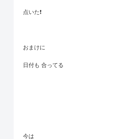
点いた❗️
おまけに
日付も 合ってる
今は