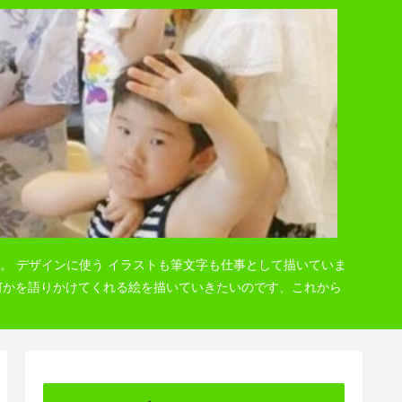
。 デザインに使う イラストも筆文字も仕事として描いていま
 何かを語りかけてくれる絵を描いていきたいのです、これから