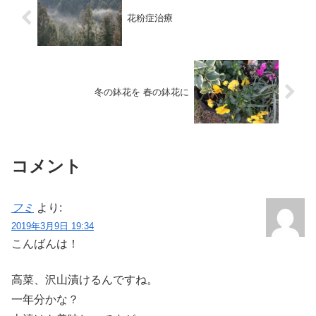
花粉症治療
冬の鉢花を 春の鉢花に
コメント
フミ
より:
2019年3月9日 19:34
こんばんは！
高菜、沢山漬けるんですね。
一年分かな？