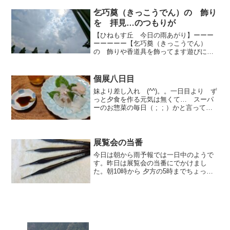
乞巧奠（きっこうでん）の 飾り
を 拝見…のつもりが
【ひねもす丘 今日の雨あがり】ーーー
ーーーーー【乞巧奠（きっこうでん）
の 飾りや香道具を飾ってます遊びにい
らしてくださいませ】の お誘いを 野
瀬先生の奥様よりいただき私とは 別世
界覗いてみたい！の 一心で昨日 ひね
個展八日目
もす丘へ うかがいました。...
妹より差し入れ (^^)。。一日目より ず
っと夕食を作る元気は無くて… スーパ
ーのお惣菜の毎日（ ; ; ）かと言って
外食も行きたくない食べたいものもない
とにかく早くお家に帰ってゆっくりした
い。そんなんで 悲惨な夕食の毎日突然
起こった ...
展覧会の当番
今日は朝から雨予報では一日中のようで
す。昨日は展覧会の当番にでかけまし
た。朝10時から 夕方の5時までちょっと
長い時間でしたが最後の日でした。お弁
当の差し入れもあっておごちそうになっ
たり午後からは私の他に 当番も何人もい
たので世間話の他に...