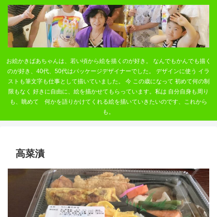
お絵かきばあちゃんは、若い頃から絵を描くのが好き。 なんでもかんでも描く
のが好き、40代、50代はパッケージデザイナーでした。 デザインに使う イラ
ストも筆文字も仕事として描いていました。 今 この歳になって 初めて何の制
限もなく 好きに自由に、絵を描かせてもらっています。私は 自分自身も周り
も、眺めて 何かを語りかけてくれる絵を描いていきたいのです、これから
も。
高菜漬