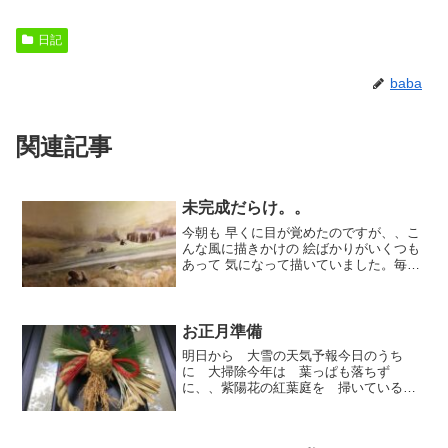
日記
baba
関連記事
未完成だらけ。。
今朝も 早くに目が覚めたのですが、、こ
んな風に描きかけの 絵ばかりがいくつも
あって 気になって描いていました。毎日
の早朝ブログ更新が出来なくて遅くなっ
て すみません。これからも私のことです
度々 あるかと思うのですが、、そして書
けない日もあ...
お正月準備
明日から 大雪の天気予報今日のうち
に 大掃除今年は 葉っぱも落ちず
に、、紫陽花の紅葉庭を 掃いている
と。。小鳥が種を運んでくれ勝手に育っ
ています。今年も二箇所 赤い実を付け
てくれました。色々あったけどお正月