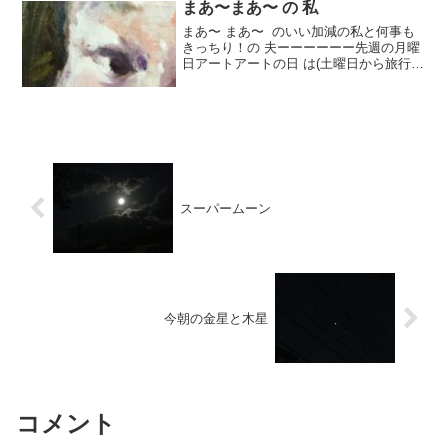
が もうすぐやってくるのですね。
まあ〜まあ〜 の 私
まあ〜 まあ〜 のいい加減の私と何事も
きっちり！の 夫ーーーーーー先週の月曜
日アートアートの日 は(土曜日から旅行で
留守月曜日は午後遅くに帰って来る予定)
それで土曜日 出かける日 朝私が居なくて
も自分達で公民館の鍵を開けられるよう
に、、、...
スーパームーン
今朝の金星と木星
コメント