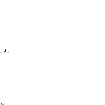
ます』
した。