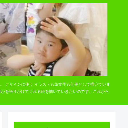
。 デザインに使う イラストも筆文字も仕事として描いていま
 何かを語りかけてくれる絵を描いていきたいのです、これから