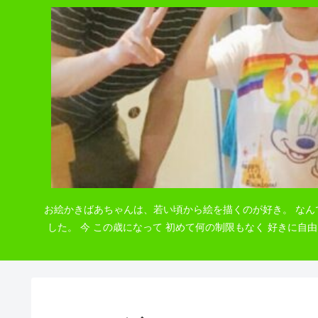
お絵かきばあちゃんは、若い頃から絵を描くのが好き。 なん
した。 今 この歳になって 初めて何の制限もなく 好きに