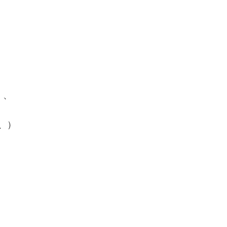
、、
、）