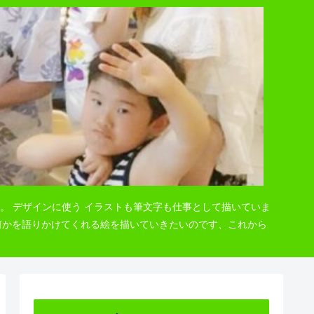
。 デザインに使う イラストも筆文字も仕事として描いていま
 何かを語りかけてくれる絵を描いていきたいのです、これから