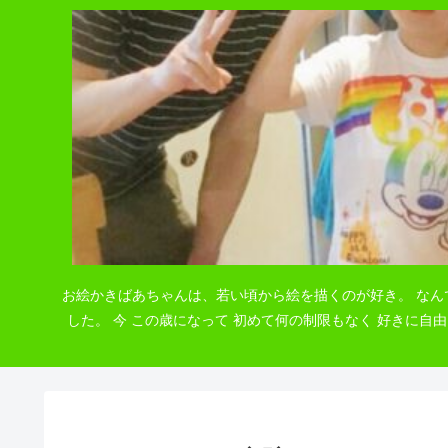
お絵かきばあちゃんは、若い頃から絵を描くのが好き。 なん
した。 今 この歳になって 初めて何の制限もなく 好きに