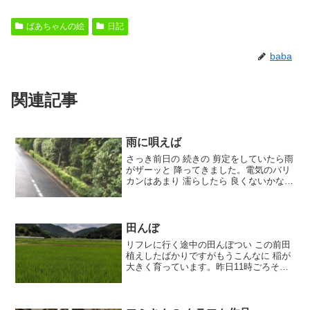
ばあちゃんの絵
日記
baba
関連記事
雨に唄えば
さっき前日の 続きの 剪定をしていたら雨
がザーッと 降ってきました。電気のバリ
カンはあまり 濡らしたら 良くないかな
ー、、、と思いながらも汗びしょびしょ
の体は雨に打たれて冷たくてきもちい
い。ついつい【雨に唄えば】の メロディ
ーが浮かびます。...
田んぼ
リフレに行く途中の田んぼつい この前田
植えしたばかりですがもうこんなに 稲が
大きく育っています。昨日11時ごろその
田んぼの畦道でシラサギを見ました。じ
っと 獲物を狙ってるようでした。車を止
めて急いで写真に撮りました。ヨシ！ち