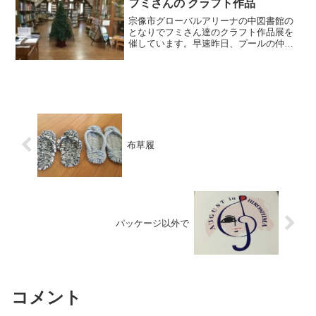
ょっと近寄って...
フミさんの クラフト作品
宗像市グローバルアリーナの中図書館の
となりでフミさん達のクラフト作品展を
催しています。早速昨日、プールの仲間
と でかけました。フミさんの 作品小物も
これに入れたら かわいいねーどんな 洋服
にも合わせやすそうシックなバック色ん
な種類の紐と...
布草履
パッケージ以外で
コメント