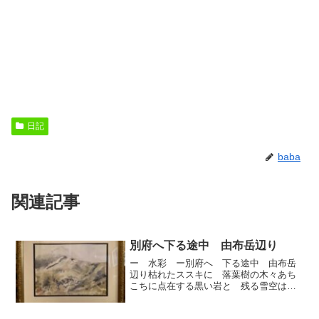
日記
baba
関連記事
別府へ下る途中 由布岳辺り
ー 水彩 ー別府へ 下る途中 由布岳
辺り枯れたススキに 落葉樹の木々あち
こちに点在する黒い岩と 残る雪空は
また 吹雪になりそう〜…この季節 ほ
んとに色数は少ないけど自然の色かた