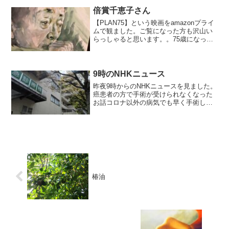
ち の完璧な調和この場所に来る度に思
わず手を合わせてしまいます
倍賞千恵子さん
【PLAN75】という映画をamazonプライ
ムで観ました。ご覧になった方も沢山い
らっしゃると思います。。75歳になって
この数字に微妙に反応している自分がい
るのです。。エッ と 思うかもしれな
いけど…75歳になると死ぬ時を(手助けし
てもらい...
9時のNHKニュース
昨夜9時からのNHKニュースを見ました。
癌患者の方で手術が受けられなくなった
お話コロナ以外の病気でも早く手術しな
くては命を救えない患者さんは沢山 いら
っしゃる。たまたま インタビューに 答え
て下さった方はギリギリ 手術を受ける事
が出来たそ...
椿油