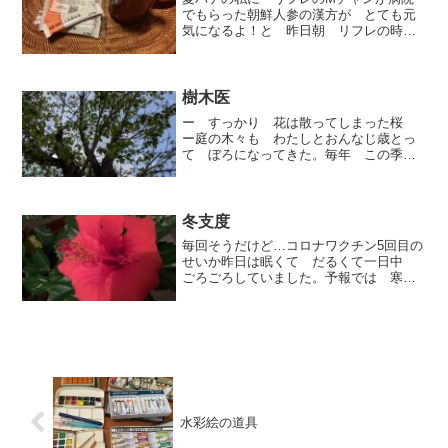
でもらった朝鮮人参の漢方が とても元
気になるよ！と 昨日朝 リフレの時間
に合わせてわざわざ 持ってきてくれ
た。ありがたい。。。【だけど 苦いか
ら… ね】と何度も何度も言いながら『う
ん ありがとう〜〜』と ...
樹木医
ー すっかり 花は散ってしまった桜
ー庭の木々も わたしとおんなじ歳とっ
て ぼろになってきた。毎年 この季節
に お花を楽しませてもらった ソメイ
ヨシノ中に 虫が入り幹がぼろぼろにな
って空洞になってきた痛んだ所をはがす
とあーーこんな状態けっこ...
冬支度
毎回そうだけど…コロナワクチン5回目の
せいか昨日は眠くて だるくて一日中
ごろごろしていました。予報では 寒く
なると言っていたのでその ごろごろ
の 合間に寒さに弱い外の植木鉢家の中
に避難よいしょ よいしょ炬燵も 出し
てきました。そうなんです...
水彩絵の道具