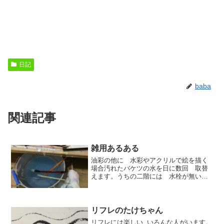
日記
baba
関連記事
雑用あるある
油彩の他に 水彩やアクリルで絵を描く
場合汚れたバケツの水を日に数回 取替
えます。うちの二階には 水栓が無いの
です (T . T)このバケツの水を取り替え
る為に一階へえっちらおっちら。。。い
つかある日よろっとしてこの バケツの
水をぶちまけてし...
リフレのたけちゃん
リフレには楽しい いろんな人がいます。