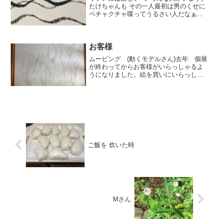
たけちゃんも その一人最初は男のくせに
ペチャクチャ喋ってうるさい人だなぁ〜
と思っていました。丸いプールで 歩いて
いると必ず近寄ってきて水をかけてきま
す。私に限らず、、誰にでも。それが と
ても上手で遠...
お客様
ムービング (動くモデルさん)去年 個展
が終わってからお客様がいらっしゃるよ
うになりました。絵を買いにいらっしゃ
る方観にいらっしゃる方ご自分の描いた
絵をヨイショヨイショと 持っていらっ
しゃる方おかげで自分の家にいていろん
な方の絵が観れますし...
ご飯を 炊いた時
Mさん