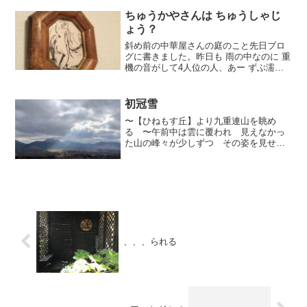
したら…【あーーー、ばあちゃん、また
おんなじ事...
ちゅうかやさんは ちゅうしゃじ
ょう？
斜め前の中華屋さんの庭のこと先日ブロ
グに書きました。昨日も 雨の中なのに 重
機の音がして4人位の人、あー ずぶ濡れ
でお仕事しているのです庭の 沢山の土を
ぜーーんぶ除けているようですもしかし
たら駐車場に なるのかな〜…？人魚竹ペ
初冠雪
ン
〜【ひねもす丘】より九重連山を眺め
る 〜午前中は雲に覆われ 見えなかっ
た山の峰々が少しずつ その姿を見せて
くれたかと思ったら…なんと 頂上は白
い雪が！三俣山…1744m(瀬戸崎さん撮影
↓)【ひねもす丘】 本日 2時頃丘は昨日
とは打って変わり...
、、、られる