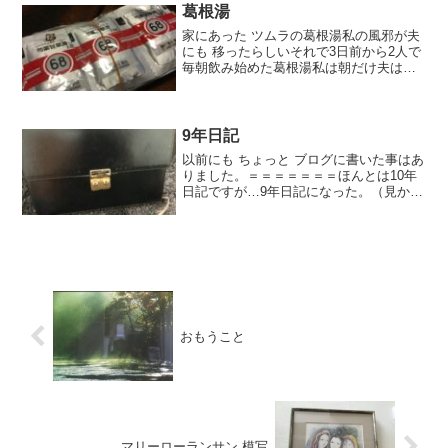
精一杯でした。あ...
葛根湯
家にあった ツムラの葛根湯私の風邪が夫
にも 移ったらしいそれで3日前から2人で
毎朝飲み始めた葛根湯私は朝だけ夫は会
社にも持ってでかけるデザインが変わっ
たらしい赤いラインが入ってなんだか 以
前のより強力な感じ引き始めに飲めば直
ぐに治ったかも知...
9年日記
以前にも ちょっと ブログに書いた事はあ
りました。＝＝＝＝＝＝＝ほんとは10年
日記ですが…9年日記になった。（見かけ
は カバンでも 鍵を開けると 中身は 日記
帳）9年間 毎日書いて。。あと 1年もない
という 途中の五月このブログに とって
代...
おもうこと
マリーローランサン 模写