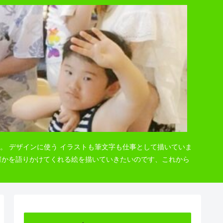
。 デザインに使う イラストも筆文字も仕事として描いていま
 何かを語りかけてくれる絵を描いていきたいのです、これから