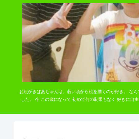
お絵かきばあちゃんは、若い頃から絵を描くのが好き。 なん
した。 今 この歳になって 初めて何の制限もなく 好きに