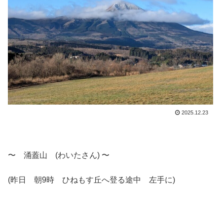
2025.12.23
〜 涌蓋山 (わいたさん) 〜
(昨日 朝9時 ひねもす丘へ登る途中 左手に)