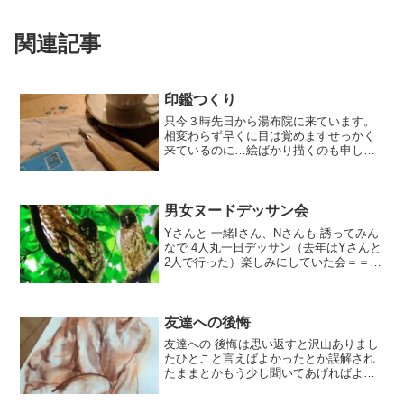
関連記事
印鑑つくり
只今３時先日から湯布院に来ています。
相変わらず早くに目は覚めますせっかく
来ているのに…絵ばかり描くのも申し訳
なくて暗い中台所の明かりをつけて印鑑
つくりをしています。私がこうして好き
勝手に絵を描かせてもらえるのも文句も
云わず協力してくれる夫の...
男女ヌードデッサン会
Yさんと 一緒Iさん、Nさんも 誘ってみん
なで 4人丸一日デッサン（去年はYさんと
2人で行った）楽しみにしていた会＝＝＝
＝＝ここのところ連日の猛暑福岡まで大
きな道具を抱えて車から 電車、地下鉄、
歩きと覚悟して行かねばと思っていた。
昨日、Y...
友達への後悔
友達への 後悔は思い返すと沢山ありまし
たひとこと言えばよかったとか誤解され
たままとかもう少し聞いてあげればよか
ったとか限りなく思い出されるのです。
どれも 言葉不足だった様な気がしていま