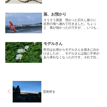
と思っていました。丸いプールで 歩いて
いると必ず近寄ってきて水をかけてきま
す。私に限らず、、誰にでも。それが と
ても上手で遠...
孫、お預かり
そうそう孫達 預かった日久し振りに
近所の海へ連れて行きました。ちょっ
と 風が強かったのですが、、いつも
は だ〜〜れもいない海だけど この日
ウインドサーフィンに来てる人達が沢山
来ていてびっくりしました。
モデルさん
昨日はお昼からモデルさんを描きに出か
けましたが、、モデルさんは急に不幸が
あり来れなくなったのです。それで仕方
がないモデルになりました交代でちょっ
といつもと違う友達モデル代わる代わる
描くのもそれはそれでちょっと楽しいも
のもありました。10年位...
芸術村を