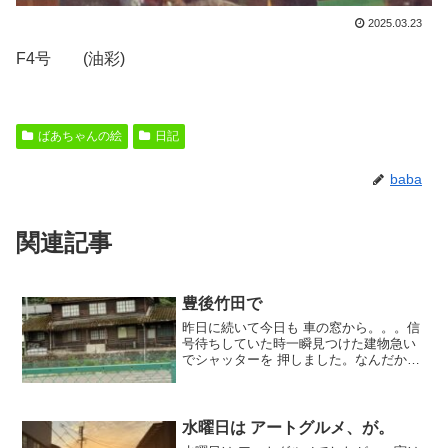
2025.03.23
F4号 (油彩)
ばあちゃんの絵
日記
baba
関連記事
豊後竹田で
昨日に続いて今日も 車の窓から。。。信
号待ちしていた時一瞬見つけた建物急い
でシャッターを 押しました。なんだか自
分の 4〜5才の頃 山で見た事がある二階建
てではないけれど傾山分校のような。。
住んでた家のような。。(でも こんな 立
派な 瓦屋...
水曜日は アートグルメ、が。