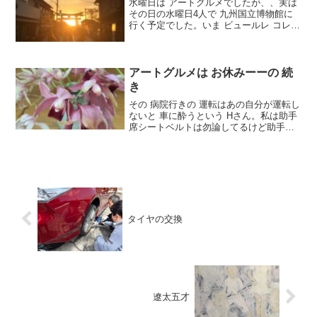
水曜日は アートグルメでしたが、、実は
その日の水曜日4人で 九州国立博物館に
行く予定でした。いま ビュールレ コレク
ション展 が あってるのです。今回は 印
象派の私の好きな絵、しかもその中に描
きたい！とずっと前から 憧れのように思
ってた絵が...
アートグルメは お休みーーの 続
き
その 病院行きの 運転はあの自分が運転し
ないと 車に酔うという Hさん。私は助手
席シートベルトは勿論してるけど助手席
の左上にある 持ち手を左手で掴んでい
る。（これは 何時もの事、こうしている
方が楽）それを、勘違いしたHさん【森さ
ん、大丈夫よ...
タイヤの交換
遼太五才