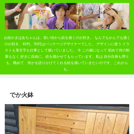
お絵かきばあちゃんは、若い頃から絵を描くのが好き。 なんでもかんでも描く
のが好き、40代、50代はパッケージデザイナーでした。 デザインに使う イラ
ストも筆文字も仕事として描いていました。 今 この歳になって 初めて何の制
限もなく 好きに自由に、絵を描かせてもらっています。私は 自分自身も周り
も、眺めて 何かを語りかけてくれる絵を描いていきたいのです、これから
も。
でか火鉢