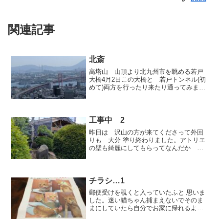
関連記事
北斎
高塔山 山頂より北九州市を眺める若戸
大橋4月2日この大橋と 若戸トンネル(初
めて)両方を行ったり来たり通ってみまし
た。(今日のブログと なんの関係もない
写真です) 高塔山公園の桜。。。。おは
ようございます自分で自分のブログを読
んでいてふと...
工事中 2
昨日は 沢山の方が来てくださって外回
りも 大分 塗り終わりました。アトリエ
の壁も綺麗にしてもらってなんだか 嬉
しそう〜お風呂も新しい窓は まだ届い
ていませんが…壁面はこんなに綺麗にな
りました。おかげで今日はお客様も私達
も お風呂に入る事が出...
チラシ…1
郵便受けを覗くと入っていたふと 思いま
した。迷い猫ちゃん捕まえないでそのま
まにしていたら自分でお家に帰れるよう
な 気もした以前にも時々この猫ちゃんう