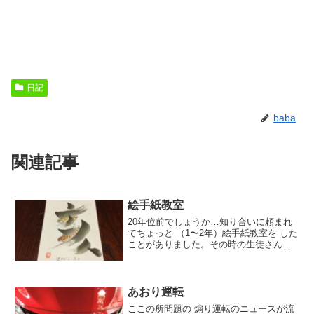
日記
baba
関連記事
絵手紙教室
20年位前でしょうか…知り合いに頼まれ
てちょっと （1〜2年）絵手紙教室を した
ことがありました。その時の生徒さんの
一人あれから ずっと毎年毎年きちんと描
いて送ってくれるのです。私はと言えば
パソコンで 印刷して送っています。ごめ
んね今年もあ...
あおり運転
ここの所問題の 煽り運転のニュースが流