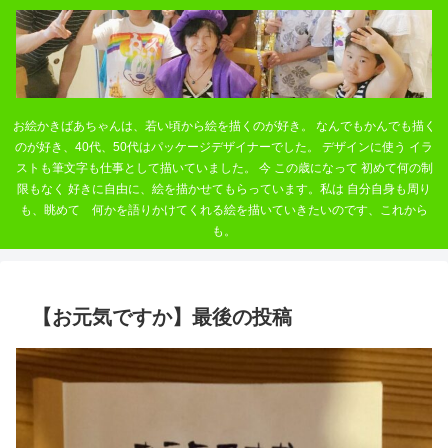
お絵かきばあちゃんは、若い頃から絵を描くのが好き。 なんでもかんでも描く
のが好き、40代、50代はパッケージデザイナーでした。 デザインに使う イラ
ストも筆文字も仕事として描いていました。 今 この歳になって 初めて何の制
限もなく 好きに自由に、絵を描かせてもらっています。私は 自分自身も周り
も、眺めて 何かを語りかけてくれる絵を描いていきたいのです、これから
も。
【お元気ですか】最後の投稿