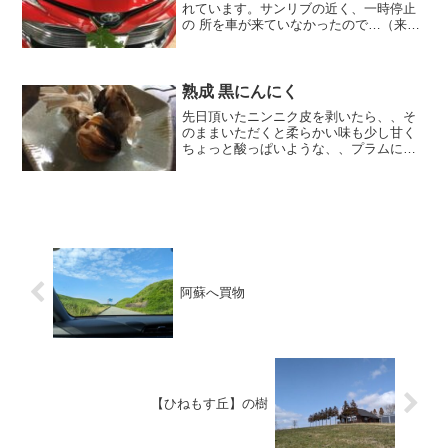
れています。サンリブの近く、一時停止
の 所を車が来ていなかったので…（来て
ないな〜と ）見ながら すーーーっと行っ
たらちょっと、ちょっとと捕まってしま
った。罰金は幾らだったかは忘れたけ
ど。。それからはそ...
熟成 黒にんにく
先日頂いたニンニク皮を剥いたら、、そ
のままいただくと柔らかい味も少し甘く
ちょっと酸っぱいような、、プラムに似
た感じ （おやつのような）。。。小さい
のは 1日 ひとかけら大きいのは半分にし
て（それ以上摂ると 胸焼けするので）
1、毎日いただくと...
阿蘇へ買物
【ひねもす丘】の樹