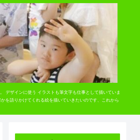
。 デザインに使う イラストも筆文字も仕事として描いていま
 何かを語りかけてくれる絵を描いていきたいのです、これから