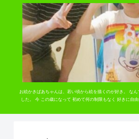
お絵かきばあちゃんは、若い頃から絵を描くのが好き。 なん
した。 今 この歳になって 初めて何の制限もなく 好きに