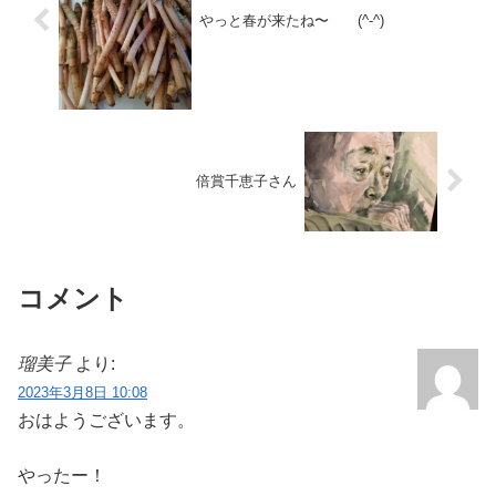
やっと春が来たね〜 (^-^)
倍賞千恵子さん
コメント
瑠美子
より:
2023年3月8日 10:08
おはようございます。
やったー！