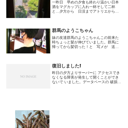
一昨日 早めの夕食も終わり温かい日本
酒をマグカップに入れ一杯そして二杯
と…夕方から 日没までアトリエから外
の景色を眺めていると…漠然と九重町
に 芸術村なんぞ作れたらなぁ〜(^○^)…
なんて 考えてしまい楽しい想像はどん
どん膨らみます❤️松本...
群馬のようこちゃん
妹の友達群馬のようこちゃんこの前来た
時ちょっと髪が伸びていました。群馬に
帰ってから髪切った！と 写メが 送っ
てきました。とってもスッキリしていい
なぁ〜と思いました。次回 髪切りに行
った時色々 説明するより【こんな風
に お願いします】と 美容...
復旧しました❗️
昨日の夕方よりサーバーに アクセスでき
なくなる障害が発生して開くことができ
ないで いました。データベースの 破損が
ないかどうかなどの チェック作業が 終わ
って先程 やっと 復旧しましたせっかく
訪問して下さった方開かなくて ご自分の
パソコン...