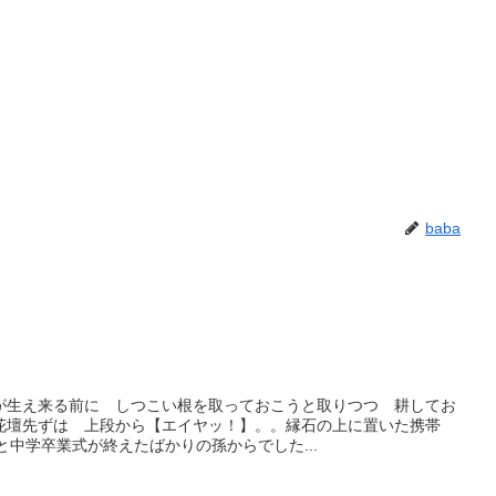
baba
が生え来る前に しつこい根を取っておこうと取りつつ 耕してお
花壇先ずは 上段から【エイヤッ！】。。縁石の上に置いた携帯
と中学卒業式が終えたばかりの孫からでした...