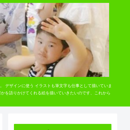
。 デザインに使う イラストも筆文字も仕事として描いていま
 何かを語りかけてくれる絵を描いていきたいのです、これから