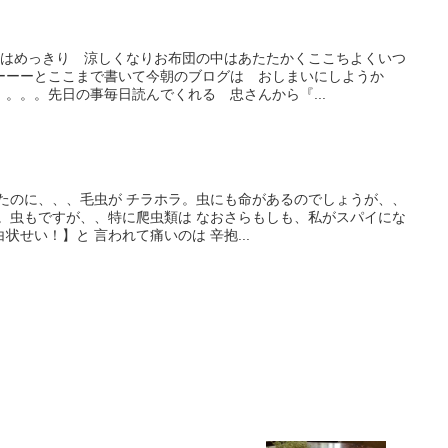
晩はめっきり 涼しくなりお布団の中はあたたかくここちよくいつ
ーーーとここまで書いて今朝のブログは おしまいにしようか
。。。先日の事毎日読んでくれる 忠さんから『...
ったのに、、、毛虫が チラホラ。虫にも命があるのでしょうが、、
ん。虫もですが、、特に爬虫類は なおさらもしも、私がスパイにな
せい！】と 言われて痛いのは 辛抱...