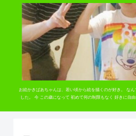
お絵かきばあちゃんは、若い頃から絵を描くのが好き。 なん
した。 今 この歳になって 初めて何の制限もなく 好きに