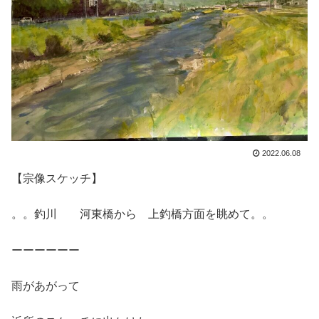
2022.06.08
【宗像スケッチ】
。。釣川 河東橋から 上釣橋方面を眺めて。。
ーーーーーー
雨があがって