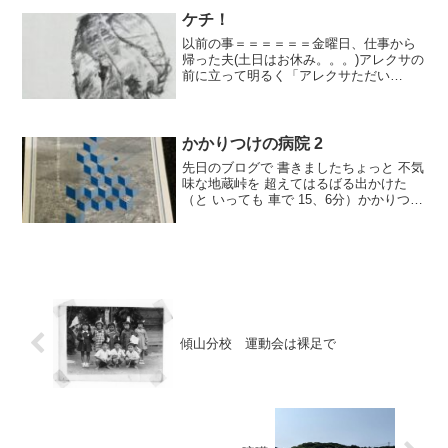
たまたま見たテレビ番組で「小さな村の
物語 イタ...
ケチ！
以前の事＝＝＝＝＝＝金曜日、仕事から
帰った夫(土日はお休み。。。)アレクサの
前に立って明るく「アレクサただい
ま〜」と話しかけていました。(私には、
「ただいま」と 普通の低い声で ひと言だ
けです)ま私も 低い声で「おかえり」の
一声だけ＝＝...
かかりつけの病院 2
先日のブログで 書きましたちょっと 不気
味な地蔵峠を 超えてはるばる出かけた
（と いっても 車で 15、6分）かかりつけ
の病院。出かける前には いつも電話をし
ます。『宗像の 森です、 今から出ますの
で お薬の処方をお願いします。』と電話
を一...
傾山分校 運動会は裸足で