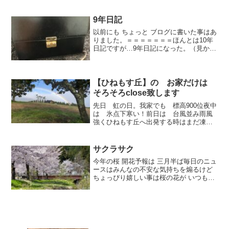
9年日記
以前にも ちょっと ブログに書いた事はあ
りました。＝＝＝＝＝＝＝ほんとは10年
日記ですが…9年日記になった。（見かけ
は カバンでも 鍵を開けると 中身は 日記
帳）9年間 毎日書いて。。あと 1年もない
という 途中の五月このブログに とって
代...
【ひねもす丘】の お家だけは
そろそろclose致します
先日 虹の日。我家でも 標高900位夜中
は 氷点下寒い！前日は 台風並み雨風
強くひねもす丘へ出発する時はまだ凍っ
てはいないけど落ち葉でいっぱいアスフ
ァルトところがひねもす丘へ到着すると
駐車場からは雨風は強く こんな太体で
サクラサク
も吹き飛ばされれそう...
今年の桜 開花予報は 三月半ば毎日のニュ
ースはみんなの不安な気持ちを煽るけど
ちょっぴり嬉しい事は桜の花が いつもの
年より早く観れそうね〜〜 (^ ^)。。。。
そんな事 言ったって、、こんな時期にお
花見なんて 行けないよ！な〜〜んて 言わ
ない...