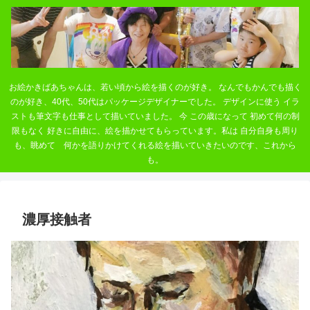
お絵かきばあちゃんは、若い頃から絵を描くのが好き。 なんでもかんでも描く
のが好き、40代、50代はパッケージデザイナーでした。 デザインに使う イラ
ストも筆文字も仕事として描いていました。 今 この歳になって 初めて何の制
限もなく 好きに自由に、絵を描かせてもらっています。私は 自分自身も周り
も、眺めて 何かを語りかけてくれる絵を描いていきたいのです、これから
も。
濃厚接触者