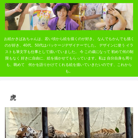
お絵かきばあちゃんは、若い頃から絵を描くのが好き。 なんでもかんでも描く
のが好き、40代、50代はパッケージデザイナーでした。 デザインに使う イラ
ストも筆文字も仕事として描いていました。 今 この歳になって 初めて何の制
限もなく 好きに自由に、絵を描かせてもらっています。私は 自分自身も周り
も、眺めて 何かを語りかけてくれる絵を描いていきたいのです、これから
も。
虎