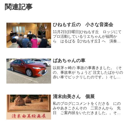
関連記事
ひねもす丘の 小さな音楽会
11月2日(日曜日)ひねもす丘 ロッジにて
プロ活動しているリエちゃんが福岡か
ら はるばる【ひねもす丘】へ 演奏に
来てくださいました。お天気が心配でし
たが 天の神様も応援して下さって良い
天気これはブログなのでお二人の音色
を お送りできないのが...
ばあちゃんの車
以前茅ヶ崎の 事故の事書きました。（そ
の、事故車が ちょうど 注文したばかりの
赤い車でビックリしたのです。）そして
赤い車を 買ったこと最後に 書きました。
あれからお電話とか メールとかの話の中
で、、たまに、、どんな 車？【 L？
】...
清末由美さん 個展
私のブログにコメントをくださる にの
みやあきこさんその 二宮さんから 先
日 ご案内状をいただきました。。その
清末由美さんの個展昨日 観せていただ
きました。沢山の作品失われて行く日本
の風景フランスへいらした時の風景(これ