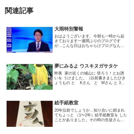
関連記事
大雨特別警報
おはようございます。今朝も一時から起
きております一週間ぶりのブログです
が…こんな日はおちゃらけブログなんて
とても書けない今、福岡でも 1時間
58、5ミリの雨が降っていますあちこちで
警報も出てこの一週間 ずっと雨のよう
です。どうか 皆様のと...
夢にみるよ ウスキヌガサタケ
昨夜 家の近くの城山に 登ろう！とお誘
いを うけました。（以前書きましたひき
ょうもの と Kさん と Mさん と 3
人）1人だと この時期は 蛇が 怖いです。
みんなで 登れば怖くない。、、、、行き
たいな〜、、、去年庭木を 切...
絵手紙教室
20年位前でしょうか…知り合いに頼まれ
てちょっと （1〜2年）絵手紙教室を した
ことがありました。その時の生徒さんの
一人あれから ずっと毎年毎年きちんと描
いて送ってくれるのです。私はと言えば