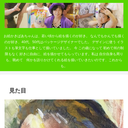
お絵かきばあちゃんは、若い頃から絵を描くのが好き。 なんでもかんでも描く
のが好き、40代、50代はパッケージデザイナーでした。 デザインに使う イラ
ストも筆文字も仕事として描いていました。 今 この歳になって 初めて何の制
限もなく 好きに自由に、絵を描かせてもらっています。私は 自分自身も周り
も、眺めて 何かを語りかけてくれる絵を描いていきたいのです、これから
も。
見た目