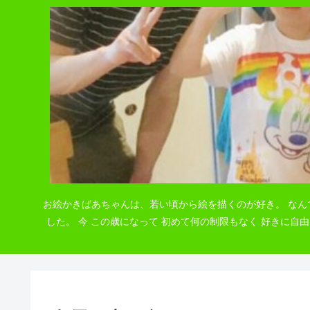
お絵かきばあちゃんは、若い頃から絵を描くのが好き。 なん
した。 今 この歳になって 初めて何の制限もなく 好きに