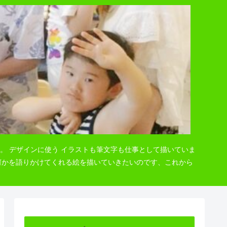
。 デザインに使う イラストも筆文字も仕事として描いていま
 何かを語りかけてくれる絵を描いていきたいのです、これから