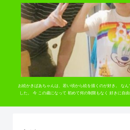
お絵かきばあちゃんは、若い頃から絵を描くのが好き。 なん
した。 今 この歳になって 初めて何の制限もなく 好きに