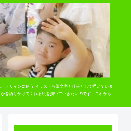
。 デザインに使う イラストも筆文字も仕事として描いていま
 何かを語りかけてくれる絵を描いていきたいのです、これから