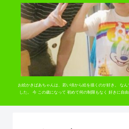
お絵かきばあちゃんは、若い頃から絵を描くのが好き。 なん
した。 今 この歳になって 初めて何の制限もなく 好きに