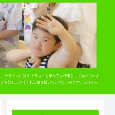
。 デザインに使う イラストも筆文字も仕事として描いていま
 何かを語りかけてくれる絵を描いていきたいのです、これから