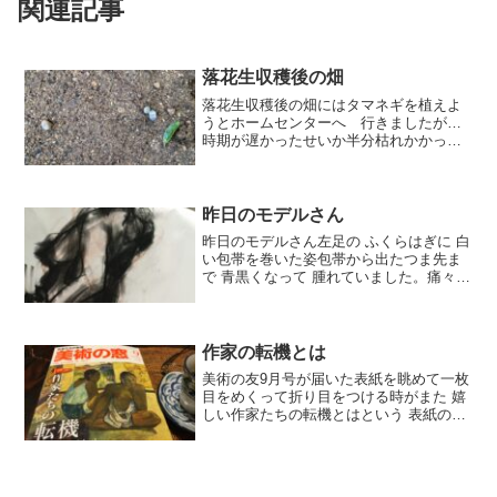
関連記事
落花生収穫後の畑
落花生収穫後の畑にはタマネギを植えよ
うとホームセンターへ 行きましたが…
時期が遅かったせいか半分枯れかかった
ような タマネギ苗しか売っていません
でした。価格は 半額位になっていまし
たがあんまり良くないので買うのをやめ
ました。探したのですが…...
昨日のモデルさん
昨日のモデルさん左足の ふくらはぎに 白
い包帯を巻いた姿包帯から出たつま先ま
で 青黒くなって 腫れていました。痛々し
い姿聞けば階段から3段ほど落ちてふくら
はぎ が 切れて 縫ったそうでした。こん
な時は お休みしてくれても良かったの
に…時々よ...
作家の転機とは
美術の友9月号が届いた表紙を眺めて一枚
目をめくって折り目をつける時がまた 嬉
しい作家たちの転機とはという 表紙のこ
とばに面白そう〜と 読む前に思いまし
た。昔のいろんな画集など見るとそうい
った事後ろの方に書いてあるので…この
本には私の知らない...