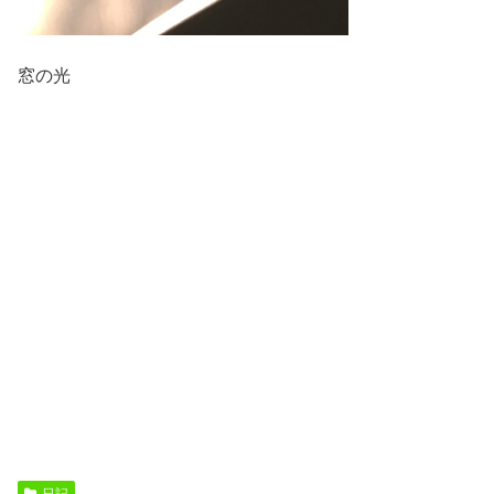
窓の光
日記