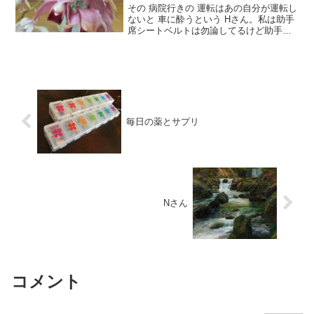
その 病院行きの 運転はあの自分が運転し
ないと 車に酔うという Hさん。私は助手
席シートベルトは勿論してるけど助手席
の左上にある 持ち手を左手で掴んでい
る。（これは 何時もの事、こうしている
方が楽）それを、勘違いしたHさん【森さ
ん、大丈夫よ...
毎日の薬とサプリ
Nさん
コメント