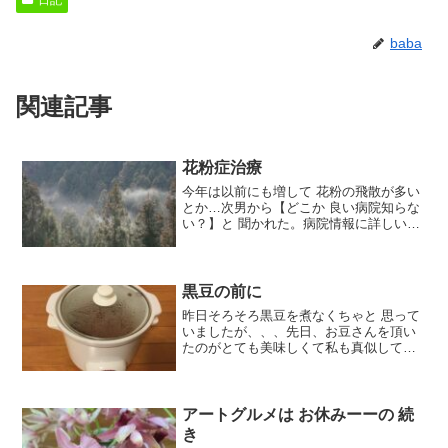
baba
関連記事
花粉症治療
今年は以前にも増して 花粉の飛散が多い
とか…次男から【どこか 良い病院知らな
い？】と 聞かれた。病院情報に詳しい妹
に問い合わせると即【〇〇診療所が 良い
よ〜自分も もうそこに8年程毎年花粉の
季節になると 行っているけどお陰でとて
も 楽だから...
黒豆の前に
昨日そろそろ黒豆を煮なくちゃと 思って
いましたが、、、先日、お豆さんを頂い
たのがとても美味しくて私も真似して煮
よう〜と前日、 一晩水に浸したお豆さん
をスロークッカーで煮ました。とは言っ
ても朝材料入れてアートアートに 出かけ
夕方 帰ったら留守...
アートグルメは お休みーーの 続
き