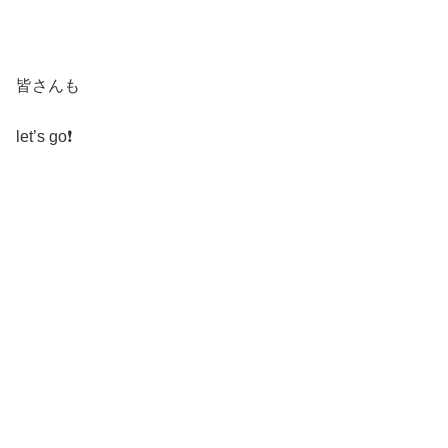
皆さんも
let’s go❗️