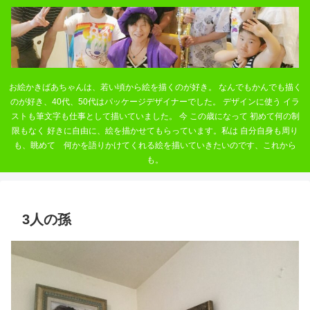
お絵かきばあちゃんは、若い頃から絵を描くのが好き。 なんでもかんでも描く
のが好き、40代、50代はパッケージデザイナーでした。 デザインに使う イラ
ストも筆文字も仕事として描いていました。 今 この歳になって 初めて何の制
限もなく 好きに自由に、絵を描かせてもらっています。私は 自分自身も周り
も、眺めて 何かを語りかけてくれる絵を描いていきたいのです、これから
も。
3人の孫