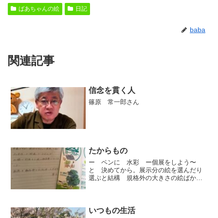
ばあちゃんの絵
日記
baba
関連記事
信念を貫く人
篠原 常一郎さん
たからもの
ー ペンに 水彩 ー個展をしよう〜
と 決めてから。展示分の絵を選んだり
選ぶと結構 規格外の大きさの絵ばかり
で額を作ってもらうのに急ぎ 額縁屋さ
んに発注しました。挨拶状 もろもろ入
口の 案内板文字書きなどしなければい
けない事書き出すと 小さな...
いつもの生活